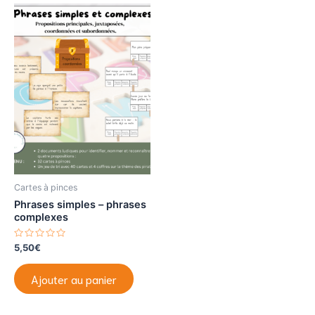
Cartes à pinces
Phrases simples – phrases
complexes
N
5,50
€
o
t
e
Ajouter au panier
0
s
u
r
5