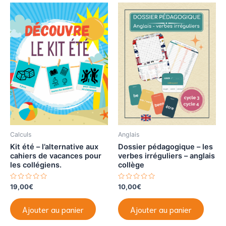
Calculs
Anglais
Kit été – l’alternative aux
Dossier pédagogique – les
cahiers de vacances pour
verbes irréguliers – anglais
les collégiens.
collège
N
N
19,00
€
10,00
€
o
o
t
t
e
e
Ajouter au panier
Ajouter au panier
0
0
s
s
u
u