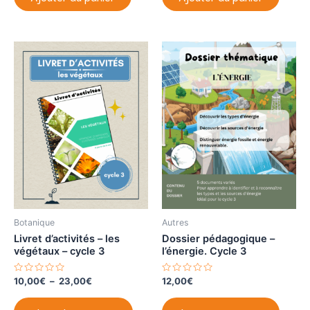
s
s
u
u
r
r
5
5
Botanique
Autres
Livret d’activités – les
Dossier pédagogique –
végétaux – cycle 3
l’énergie. Cycle 3
N
Plage
N
10,00
€
–
23,00
€
12,00
€
o
o
de
t
t
Ce
prix :
e
e