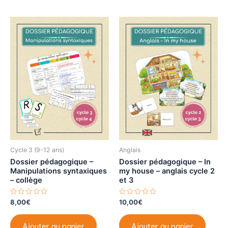
r
r
5
5
Cycle 3 (9-12 ans)
Anglais
Dossier pédagogique –
Dossier pédagogique – In
Manipulations syntaxiques
my house – anglais cycle 2
– collège
et 3
N
N
8,00
€
10,00
€
o
o
t
t
e
e
Ajouter au panier
Ajouter au panier
0
0