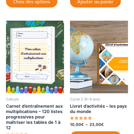
Choix des options
Ajouter au panier
0
0
produit
10,00€
s
s
à
u
u
a
r
r
23,00€
5
5
plusieurs
variations.
Les
options
peuvent
être
choisies
sur
la
page
du
produit
Calculs
Cycle 2 (6-9 ans)
Carnet d’entraînement aux
Livret d’activités – les pays
multiplications – 120 listes
du monde
progressives pour
maîtriser les tables de 1 à
Note
Plage
10,00
€
–
23,00
€
12
5.00
de
sur 5
Ce