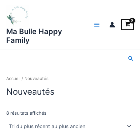
Aller
au
contenu
Main
Ma Bulle Happy
Family
Menu
Rec
Accueil
/ Nouveautés
Nouveautés
Trié
8 résultats affichés
du
plus
récent
au
plus
ancien