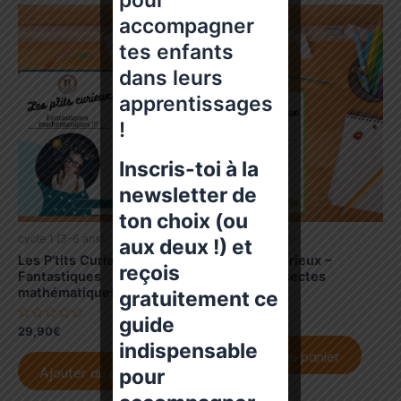
accompagner
tes enfants
dans leurs
apprentissages
!
Inscris-toi à la
newsletter de
ton choix (ou
cycle 1 (3-6 ans)
cycle 1 (3-6 ans)
aux deux !) et
Les P’tits Curieux –
Les P’tits Curieux –
reçois
Fantastiques
Fabuleux insectes
mathématiques (cycle 1)
gratuitement ce
N
15,90
€
guide
o
N
29,90
€
t
o
indispensable
e
t
Ajouter au panier
0
e
s
Ajouter au panier
pour
0
u
s
r
u
5