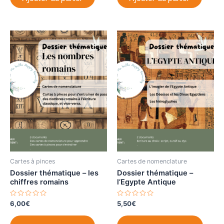
s
s
u
u
r
r
5
5
Cartes à pinces
Cartes de nomenclature
Dossier thématique – les
Dossier thématique –
chiffres romains
l’Egypte Antique
N
N
6,00
€
5,50
€
o
o
t
t
Ce
e
e