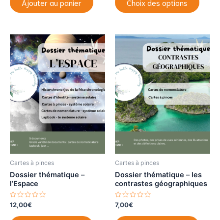
Ajouter au panier
Choix des options
0
0
produi
s
s
u
u
a
r
r
5
5
plusie
variat
Les
optio
peuve
être
choisi
sur
la
page
du
produi
Cartes à pinces
Cartes à pinces
Dossier thématique –
Dossier thématique – les
l’Espace
contrastes géographiques
N
N
12,00
€
7,00
€
o
o
t
t
Ce