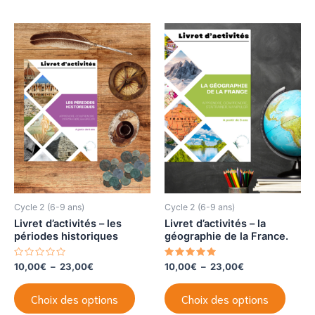
plusie
r
5
variat
Les
optio
peuve
être
choisi
sur
la
page
du
produi
Cycle 2 (6-9 ans)
Cycle 2 (6-9 ans)
Livret d’activités – les
Livret d’activités – la
périodes historiques
géographie de la France.
Deux newsletters pour
N
Plage
Note
Plage
10,00
€
–
23,00
€
10,00
€
–
23,00
€
o
5.00
de
de
accompagner tes enfants dans
t
sur 5
Ce
Ce
prix :
prix :
e
Choix des options
Choix des options
leurs apprentissages !
0
produit
produi
10,00€
10,00€
s
à
à