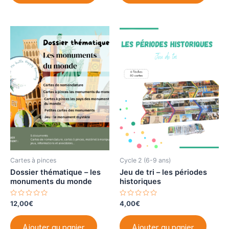
u
u
r
r
Prénom ou nom complet
5
5
Email
Newsletter pédagogique - secoue les règles, libère la
curiosité, réinvente les apprentissages !
Newsletter spécial IEF - Entre nous à la maison : l'IEF
en toute confiance.
En continuant, vous acceptez la politique de
confidentialité
Cartes à pinces
Cycle 2 (6-9 ans)
Dossier thématique – les
Jeu de tri – les périodes
monuments du monde
historiques
N
N
12,00
€
4,00
€
o
o
t
t
e
e
Ajouter au panier
Ajouter au panier
0
0