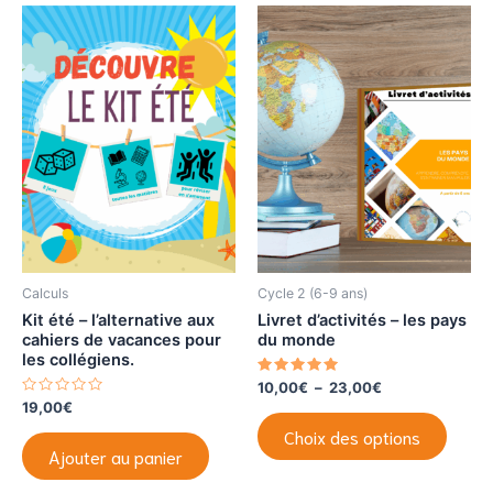
Calculs
Cycle 2 (6-9 ans)
Kit été – l’alternative aux
Livret d’activités – les pays
cahiers de vacances pour
du monde
les collégiens.
Note
Plage
10,00
€
–
23,00
€
5.00
de
N
19,00
€
sur 5
Ce
o
prix :
t
Choix des options
produi
10,00€
e
Ajouter au panier
0
à
a
s
23,00€
u