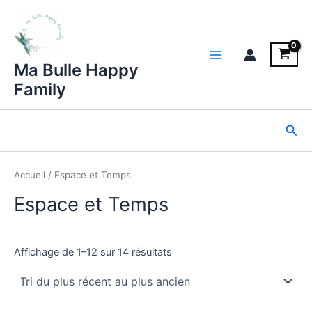
Aller
au
contenu
Main
Ma Bulle Happy
Family
Menu
Rec
Accueil
/ Espace et Temps
Espace et Temps
Trié
Affichage de 1–12 sur 14 résultats
du
plus
récent
au
plus
ancien