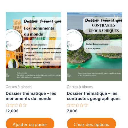
u
a
r
23,00€
5
plusieurs
variations.
Les
options
peuvent
être
choisies
sur
la
page
du
produit
Cartes à pinces
Cartes à pinces
Dossier thématique – les
Dossier thématique – les
monuments du monde
contrastes géographiques
N
N
12,00
€
7,00
€
o
o
t
t
Ce
e
e
Ajouter au panier
Choix des options
0
0
produi
s
s