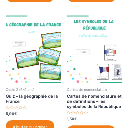
u
u
a
r
r
5
5
plusie
variat
Les
optio
peuve
être
choisi
sur
la
page
du
produi
Cycle 2 (6-9 ans)
Cartes de nomenclature
Quiz – la géographie de la
Cartes de nomenclature et
France
de définitions – les
symboles de la République
N
5,90
€
o
N
1,50
€
t
o
e
t
Ajouter au panier
0