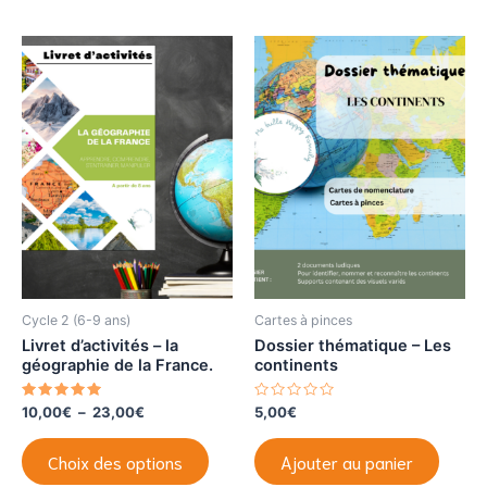
plusie
r
5
variat
Les
optio
peuve
être
choisi
sur
la
page
du
produi
Cycle 2 (6-9 ans)
Cartes à pinces
Livret d’activités – la
Dossier thématique – Les
géographie de la France.
continents
Note
Plage
N
10,00
€
–
23,00
€
5,00
€
5.00
o
de
sur 5
t
Ce
prix :
e
Choix des options
Ajouter au panier
0
produit
10,00€
s
à