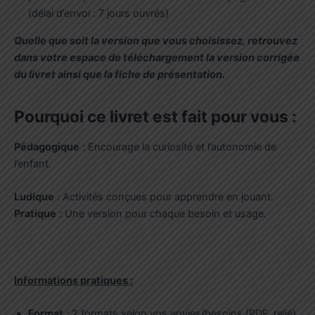
(délai d’envoi : 7 jours ouvrés)
Quelle que soit la version que vous choisissez, retrouvez
dans votre espace de téléchargement la version corrigée
du livret ainsi que la fiche de présentation.
Pourquoi ce livret est fait pour vous :
Pédagogique
: Encourage la curiosité et l’autonomie de
l’enfant.
Ludique
: Activités conçues pour apprendre en jouant.
Pratique
: Une version pour chaque besoin et usage.
Informations pratiques :
Format
: 2 formats selon vos envies/besoins (PDF, relié)