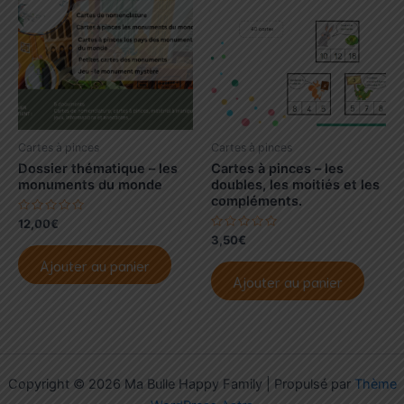
être
choisi
sur
la
page
du
produi
Cartes à pinces
Cartes à pinces
Dossier thématique – les
Cartes à pinces – les
monuments du monde
doubles, les moitiés et les
compléments.
N
12,00
€
o
N
3,50
€
t
o
e
t
Ajouter au panier
0
e
s
Ajouter au panier
0
u
s
r
u
5
r
5
Copyright © 2026 Ma Bulle Happy Family | Propulsé par
Thème