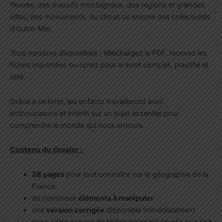
23,00€
fleuves, des massifs montagneux, des régions et grandes
villes, des monuments, du climat ou encore des collectivités
d’Outre-Mer.
Trois versions disponibles : téléchargez le PDF, recevez les
fiches imprimées ou optez pour le livret complet, plastifié et
relié.
Grâce à ce livret, les enfants travailleront avec
enthousiasme et intérêt sur un sujet essentiel pour
comprendre le monde qui nous entoure.
Contenu du dossier :
38 pages
pour tout connaître sur la géographie de la
France.
de nombreux
éléments à manipuler
une
version corrigée
disponible immédiatement
dans votre espace de téléchargement (quelle que soit