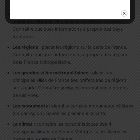
montagneux.
Les frontières
: nommer et placer les frontières
maritimes. Nommer et placer les frontières terrestres.
Connaître quelques informations à propos des pays
frontaliers.
Les régions
: placer les régions sur la carte de France.
Connaître quelques informations à propos des régions
de la France Métropolitaine.
Les grandes villes métropolitaines
: placer les
principales villes de France (les préfectures de région)
sur la carte. Connaître quelques informations à propos
de ces villes.
Les monuments :
identifier certains monuments célèbres
(un par région). Savoir les placer sur la carte.
Le climat
: connaître les caractéristiques des 4
principaux climats de France Métropolitaine. Savoir les
placer sur la carte de France.