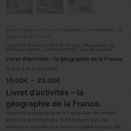
Accueil
/
Espace et Temps
/
Géographie
/ Livret d’activités – la
géographie de la France.
Cycle 2 (6-9 ans)
,
Cycle 3 (9-12 ans)
,
Géographie
,
Les
meilleures ventes
,
Livrets d'activités
,
Tous les produits
Livret d’activités – la géographie de la France.
(
1
avis client)
Noté
1
5.00
Plage
10,00
€
–
23,00
€
sur 5
basé
sur
de
Livret d’activités – la
notation
client
prix :
géographie de la France.
10,00€
Découvrez la géographie de la France avec vos enfants
grâce à ce livret d’activités : 8 thématiques avec des
à
éléments à manipuler pour devenir incollable à propos des