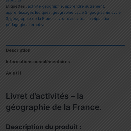
de
Étiquettes :
activité géographie
,
apprendre autrement
,
la
apprentissages ludiques
,
géographie cycle 2
,
géographie cycle
France.
3
,
géographie de la France
,
livret d'activités
,
manipulation
,
pédagogie alternative
Description
Informations complémentaires
Avis (1)
Livret d’activités – la
géographie de la France.
Description du produit :