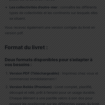
Les collectivités d’outre-mer :
connaître les différents
types de collectivités et les continents sur lesquels elles
se situent.
Vous recevez également une version corrigée du livret en
version pdf.
Format du livret :
Deux formats disponibles pour s’adapter à
vos besoins :
Version PDF (Téléchargeable)
: Imprimez chez vous et
commencez immédiatement !
Version Reliée (Premium)
: Livret complet, plastifié,
découpé et relié, prêt à l’emploi pour un usage durable.
Chaque élément a une pastille velcro à son dos pour
pouvoir les positionner sur les différentes pages du livret.