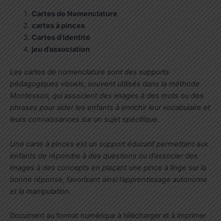
Cartes de Nomenclature
cartes à pinces
Cartes d’identité
jeu d’association
Les cartes de nomenclature sont des supports
pédagogiques visuels, souvent utilisés dans la méthode
Montessori, qui associent des images à des mots ou des
phrases pour aider les enfants à enrichir leur vocabulaire et
leurs connaissances sur un sujet spécifique.
Une carte à pinces est un support éducatif permettant aux
enfants de répondre à des questions ou d’associer des
images à des concepts en plaçant une pince à linge sur la
bonne réponse, favorisant ainsi l’apprentissage autonome
et la manipulation.
Document au format numérique à télécharger et à imprimer