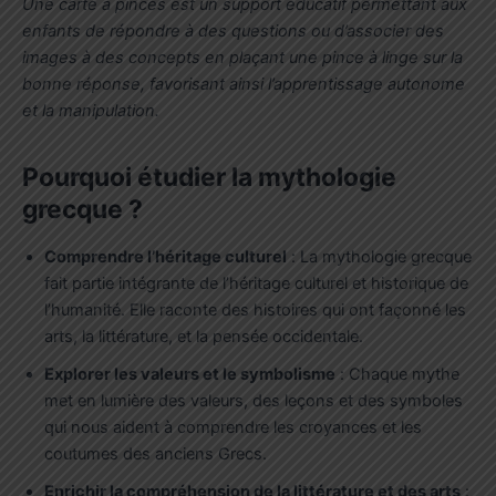
Une carte à pinces est un support éducatif permettant aux
enfants de répondre à des questions ou d’associer des
images à des concepts en plaçant une pince à linge sur la
bonne réponse, favorisant ainsi l’apprentissage autonome
et la manipulation.
Pourquoi étudier la mythologie
grecque ?
Comprendre l’héritage culturel
: La mythologie grecque
fait partie intégrante de l’héritage culturel et historique de
l’humanité. Elle raconte des histoires qui ont façonné les
arts, la littérature, et la pensée occidentale.
Explorer les valeurs et le symbolisme
: Chaque mythe
met en lumière des valeurs, des leçons et des symboles
qui nous aident à comprendre les croyances et les
coutumes des anciens Grecs.
Enrichir la compréhension de la littérature et des arts
: