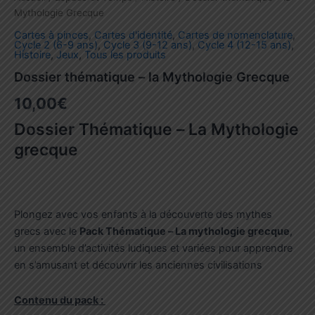
Mythologie Grecque
Cartes à pinces
,
Cartes d'identité
,
Cartes de nomenclature
,
Cycle 2 (6-9 ans)
,
Cycle 3 (9-12 ans)
,
Cycle 4 (12-15 ans)
,
Histoire
,
Jeux
,
Tous les produits
Dossier thématique – la Mythologie Grecque
10,00
€
Dossier Thématique – La Mythologie
grecque
Plongez avec vos enfants à la découverte des mythes
grecs avec le
Pack Thématique – La mythologie grecque
,
un ensemble d’activités ludiques et variées pour apprendre
en s’amusant et découvrir les anciennes civilisations
Contenu du pack :