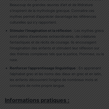
Beaucoup de grandes œuvres d’art et de littérature
s’inspirent de la mythologie grecque. Connaitre ces
mythes permet d’apprécier davantage les références
culturelles qui s’y rapportent.
Stimuler l’imagination et la réflexion
: Les mythes grecs
sont pleins d’aventures extraordinaires, de créatures
fantastiques et de récits de courage. Ils encouragent
l’imagination des enfants et stimulent leur réflexion sur
des thèmes complexes tels que la justice, l’honneur, ou la
ruse.
Renforcer l’apprentissage linguistique
: En apprenant
l’alphabet grec et les noms des dieux en grec et en latin,
les enfants découvrent l’origine de nombreux mots et
concepts de notre propre langue.
Informations pratiques :