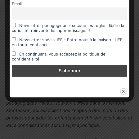
Email
comprend :
14 cartes « Dieux ou Déesses »
illustrées pour
une identification visuelle,
Newsletter pédagogique - secoue les règles, libère la
curiosité, réinvente les apprentissages !
14 cartes « Définition »
donnant une brève
Newsletter spécial IEF - Entre nous à la maison : l'IEF
description du dieu ou de la déesse,
en toute confiance.
28 vignettes « Attributs »
pour lier chaque
En continuant, vous acceptez la politique de
divinité à deux de ses symboles,
confidentialité
14 cartes « Nom en latin »
pour renforcer
l’apprentissage des noms grecs et romains des
divinités.
Les cartes de nomenclature sont des supports
pédagogiques visuels, souvent utilisés dans la méthode
Montessori, qui associent des images à des mots ou des
phrases pour aider les enfants à enrichir leur vocabulaire et
leurs connaissances sur un sujet spécifique.