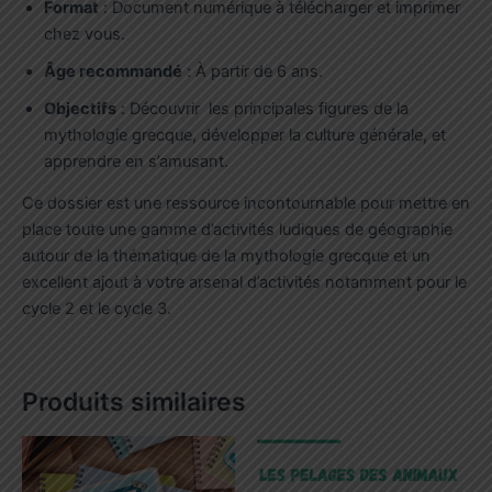
Format
: Document numérique à télécharger et imprimer
chez vous.
Âge recommandé
: À partir de 6 ans.
Objectifs
: Découvrir les principales figures de la
mythologie grecque, développer la culture générale, et
apprendre en s’amusant.
Ce dossier est une ressource incontournable pour mettre en
place toute une gamme d’activités ludiques de géographie
autour de la thématique de la mythologie grecque et un
excellent ajout à votre arsenal d’activités notamment pour le
cycle 2 et le cycle 3.
Produits similaires