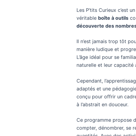
Ema
Les P’tits Curieux c’est 
véritable
boîte à outils
com
découverte des nombres 
réi
Il n’est jamais trop tôt p
con
manière ludique et progre
L’âge idéal pour se famili
naturelle et leur capacité 
Cependant, l’apprentissag
adaptés et une pédagogie 
conçu pour offrir un cadr
à l’abstrait en douceur.
Ce programme propose de 
compter, dénombrer, se r
quantités. Avec des activi