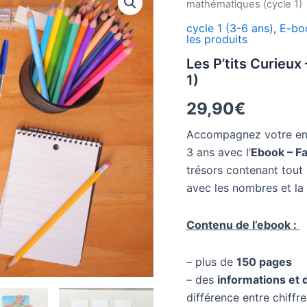
mathématiques (cycle 1)
cycle 1 (3-6 ans)
,
E-bo
les produits
Les P’tits Curieu
1)
29,90
€
Accompagnez votre enf
3 ans avec l’
Ebook – F
trésors contenant tout 
avec les nombres et la 
Contenu de l’ebook :
– plus de
150 pages
– des
informations et d
différence entre chiffr