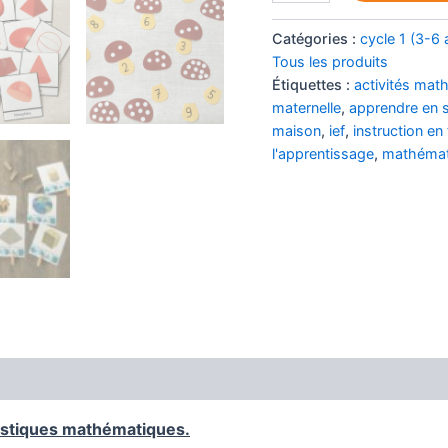
Les
 indispensable pour accompag
P'tits
Catégories :
cycle 1 (3-6 
Curieux
Tous les produits
nfant en IEF ou en complément
-
Étiquettes :
activités mat
Fantastiques
e, sans crise ni prise de tête !
maternelle
,
apprendre en 
mathématiques
maison
,
ief
,
instruction en 
(cycle
1)
l'apprentissage
,
mathémat
Avis (0)
nom ou nom complet
tastiques mathématiques.