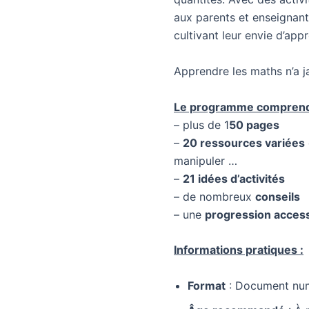
aux parents et enseignants
cultivant leur envie d’app
Apprendre les maths n’a j
Le programme comprend
– plus de 1
50 pages
–
20 ressources variées
manipuler …
–
21 idées d’activités
– de nombreux
conseils
– une
progression access
Informations pratiques :
Format
: Document numé