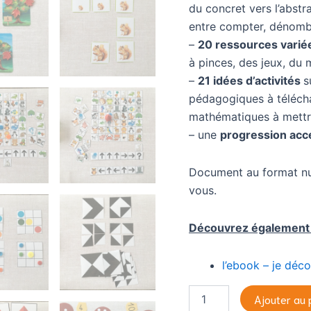
du concret vers l’abstra
entre compter, dénombr
–
20 ressources varié
à pinces, des jeux, du 
–
21 idées d’activités
s
pédagogiques à téléchar
mathématiques à mettre
– une
progression acc
Document au format nu
vous.
newsletters pour accompagner
Découvrez également
s dans leurs apprentissages !
l’ebook – je déco
s-toi à la newsletter de ton cho
quantité
Ajouter au 
ux !) et reçois gratuitement c
de