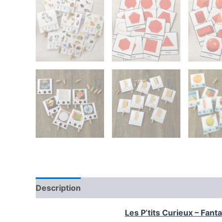
guide
ton e
l'écol
Description
Informations complémentaires
Pré
Les P’tits Curieux – Fan