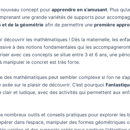
il
un nouveau concept pour
apprendre en s’amusant
. Plus qu’
prenant une grande variétés de supports pour accompagn
et de la géométrie
afin de permettre une
première appro
Newsletter pédagogique - secoue les règles, libère la curiosité,
nvente les apprentissages !
our découvrir les mathématiques ! Dès la maternelle, les enfan
Newsletter spécial IEF - Entre nous à la maison : l'IEF en toute
fiance.
ssive à des notions fondamentales qui les accompagneront 
ariser avec ces concepts se situe entre 3 et 6 ans, une pério
En continuant, vous acceptez la politique de confidentialité
à manipuler le concret est très forte.
e des mathématiques peut sembler complexe si l’on ne s’ap
axée sur le plaisir de découvrir. C’est pourquoi
Fantastiq
e clair et ludique, avec des activités qui permettent aux en
nombreux outils et conseils pratiques pour explorer les 
epérer dans l’espace, manipuler des formes géométriques 
tés variées et des supports créés pour captiver l’attention 