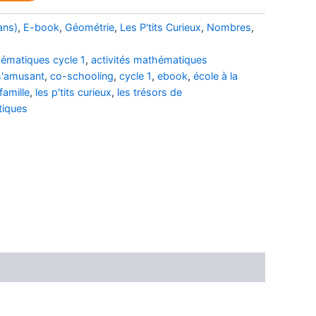
ner
ans)
,
E-book
,
Géométrie
,
Les P'tits Curieux
,
Nombres
,
 de
hématiques cycle 1
,
activités mathématiques
s'amusant
,
co-schooling
,
cycle 1
,
ebook
,
école à la
famille
,
les p'tits curieux
,
les trésors de
iques