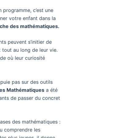
un programme, c’est une
er votre enfant dans la
che des mathématiques.
ts peuvent s’initier de
tout au long de leur vie.
de où leur curiosité
puie pas sur des outils
ues Mathématiques
a été
fants de passer du concret
bases des mathématiques :
ou comprendre les
des plus jeunes, il donne