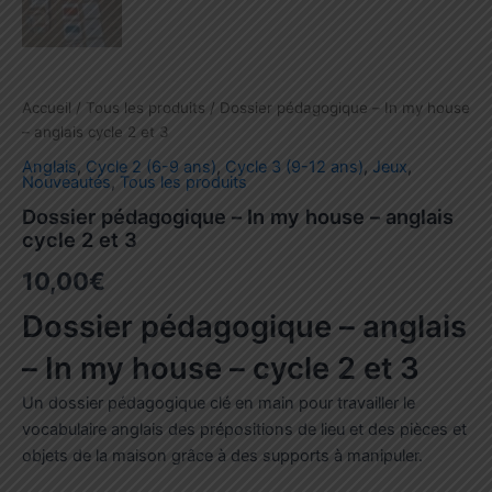
Accueil
/
Tous les produits
/ Dossier pédagogique – In my house
– anglais cycle 2 et 3
Anglais
,
Cycle 2 (6-9 ans)
,
Cycle 3 (9-12 ans)
,
Jeux
,
Nouveautés
,
Tous les produits
Dossier pédagogique – In my house – anglais
cycle 2 et 3
10,00
€
Dossier pédagogique – anglais
– In my house – cycle 2 et 3
Un dossier pédagogique clé en main pour travailler le
vocabulaire anglais des prépositions de lieu et des pièces et
objets de la maison grâce à des supports à manipuler.