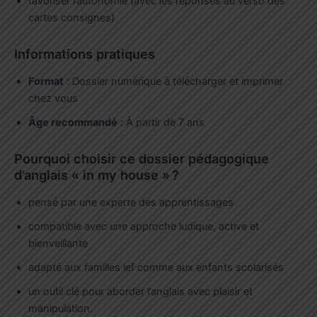
favoriser l’autonomie (avec les réponses au verso des
cartes consignes)
Informations pratiques
Format
: Dossier numérique à télécharger et imprimer
chez vous
Âge recommandé
: À partir de 7 ans
Pourquoi choisir ce dossier pédagogique
d’anglais « in my house » ?
pensé par une experte des apprentissages
compatible avec une approche ludique, active et
bienveillante
adapté aux familles ief comme aux enfants scolarisés
un outil clé pour aborder l’anglais avec plaisir et
manipulation.