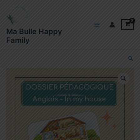
Aller
au
contenu
Main
Ma Bulle Happy
Family
Menu
Rec