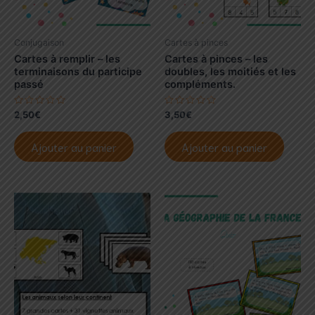
Conjugaison
Cartes à pinces
Cartes à remplir – les
Cartes à pinces – les
terminaisons du participe
doubles, les moitiés et les
passé
compléments.
N
N
2,50
€
3,50
€
o
o
t
t
e
e
Ajouter au panier
Ajouter au panier
0
0
s
s
u
u
r
r
5
5