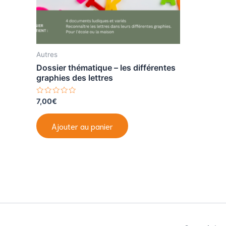
Autres
Dossier thématique – les différentes
graphies des lettres
N
7,00
€
o
t
e
Ajouter au panier
0
s
u
r
5