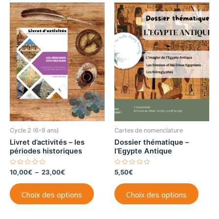
Cycle 2 (6-9 ans)
Cartes de nomenclature
Livret d’activités – les
Dossier thématique –
périodes historiques
l’Egypte Antique
N
Plage
N
10,00
€
–
23,00
€
5,50
€
o
o
de
t
t
Ce
Ce
prix :
e
e
Choix des options
Choix des options
0
0
produit
produi
10,00€
s
s
à
u
u
a
a
r
r
23,00€
5
5