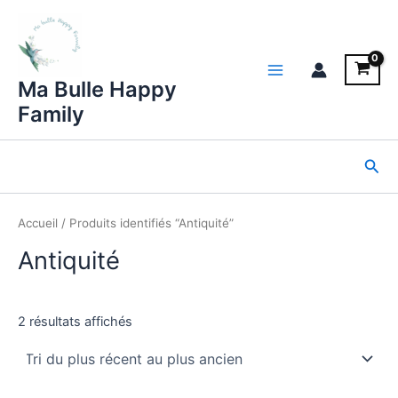
Aller
au
contenu
Main
Ma Bulle Happy
Family
Menu
Rec
Accueil
/ Produits identifiés “Antiquité”
Antiquité
Trié
2 résultats affichés
du
plus
récent
au
plus
ancien