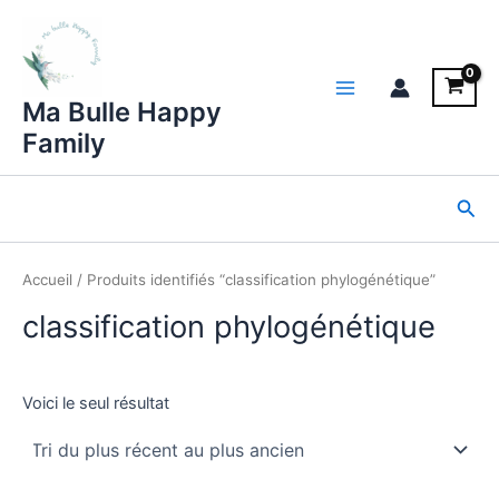
Aller
au
contenu
Main
Ma Bulle Happy
Family
Menu
Rec
Accueil
/ Produits identifiés “classification phylogénétique”
classification phylogénétique
Voici le seul résultat