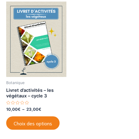
Botanique
Livret d’activités – les
végétaux – cycle 3
N
Plage
10,00
€
–
23,00
€
o
de
t
Ce
prix :
e
Choix des options
0
produit
10,00€
s
à
u
a
r
23,00€
5