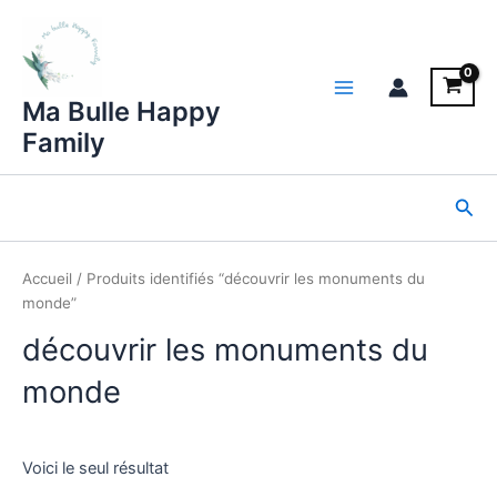
Aller
au
contenu
Main
Ma Bulle Happy
Family
Menu
Rec
Accueil
/ Produits identifiés “découvrir les monuments du
monde”
découvrir les monuments du
monde
Voici le seul résultat