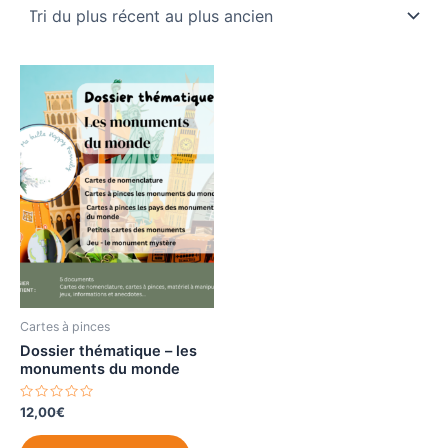
Cartes à pinces
Dossier thématique – les
monuments du monde
N
12,00
€
o
t
e