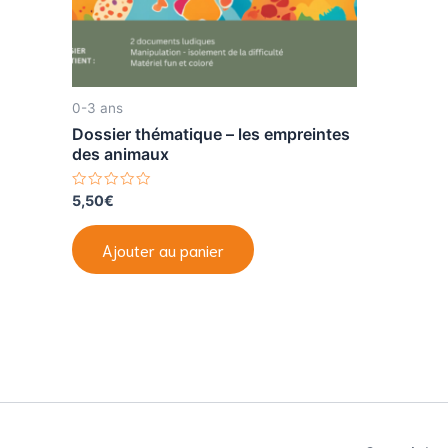
0-3 ans
Dossier thématique – les empreintes
des animaux
N
5,50
€
o
t
e
Ajouter au panier
0
s
u
r
5