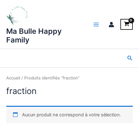
Aller
au
contenu
Main
Ma Bulle Happy
Family
Menu
Rec
Accueil
/ Produits identifiés “fraction”
fraction
Aucun produit ne correspond à votre sélection.