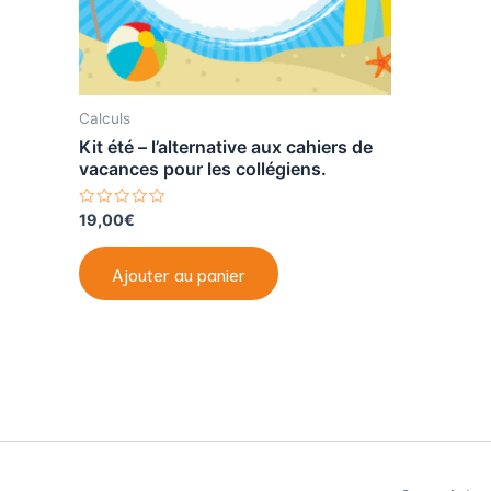
Calculs
Kit été – l’alternative aux cahiers de
vacances pour les collégiens.
N
19,00
€
o
t
e
Ajouter au panier
0
s
u
r
5