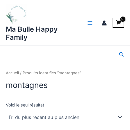
Aller
au
contenu
Main
Ma Bulle Happy
Family
Menu
Rec
Accueil
/ Produits identifiés “montagnes”
montagnes
Voici le seul résultat