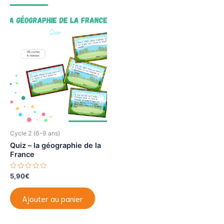
Cycle 2 (6-9 ans)
Quiz – la géographie de la
France
N
5,90
€
o
t
e
Ajouter au panier
0
s
u
r
5