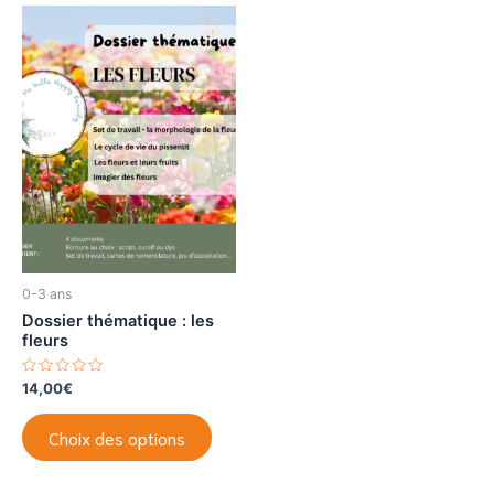
0-3 ans
Dossier thématique : les
fleurs
N
14,00
€
o
t
Ce
e
Choix des options
0
produit
s
u
a
r
5