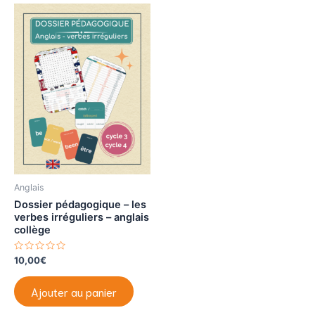
Anglais
Dossier pédagogique – les
verbes irréguliers – anglais
collège
N
10,00
€
o
t
e
Ajouter au panier
0
s
u