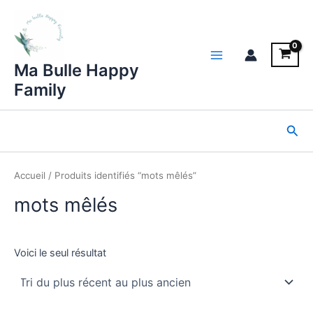
Aller
au
contenu
Main
Ma Bulle Happy
Family
Menu
Rec
Accueil
/ Produits identifiés “mots mêlés”
mots mêlés
Voici le seul résultat