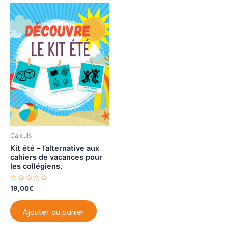
Calculs
Kit été – l’alternative aux
cahiers de vacances pour
les collégiens.
N
19,00
€
o
t
e
Ajouter au panier
0
s
u