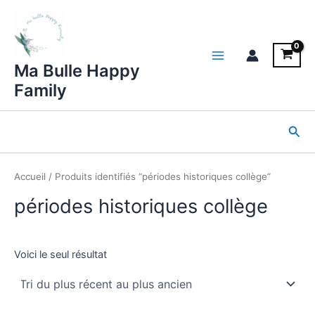
Aller
au
contenu
Main
Ma Bulle Happy
Family
Menu
Rec
Accueil
/ Produits identifiés “périodes historiques collège”
périodes historiques collège
Voici le seul résultat