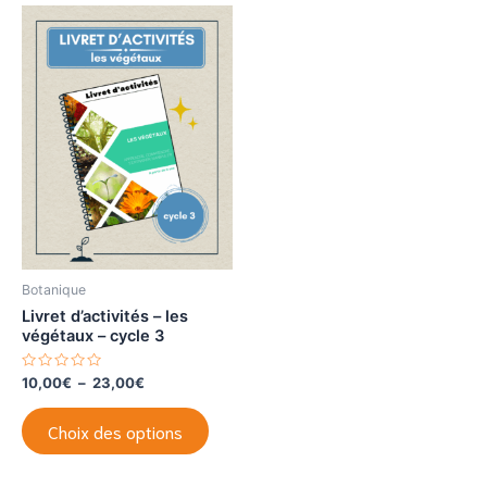
Botanique
Livret d’activités – les
végétaux – cycle 3
N
Plage
10,00
€
–
23,00
€
o
de
t
Ce
prix :
e
Choix des options
0
produit
10,00€
s
à
u
a
r
23,00€
5