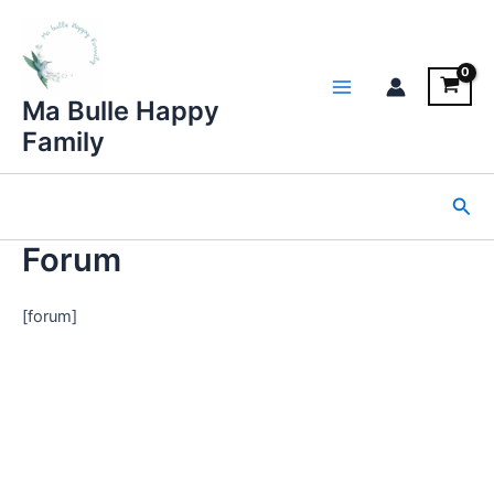
Aller
au
contenu
Main
Ma Bulle Happy
Family
Menu
Rec
Forum
[forum]