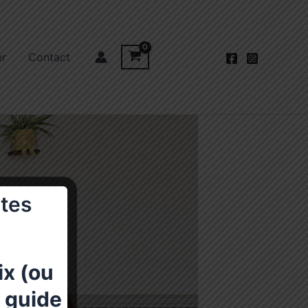
er
Contact
tes
ix (ou
e guide