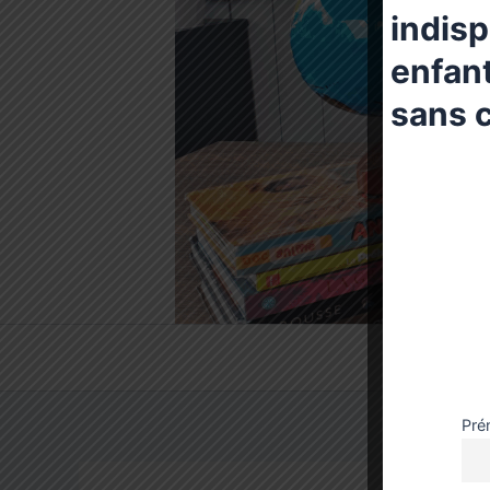
indis
enfant
sans c
Pré