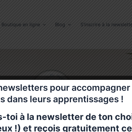
Boutique en ligne
Blog
S’inscrire à la newslett
newsletters pour accompagner 
s dans leurs apprentissages !
s-toi à la newsletter de ton cho
ux !) et reçois gratuitement c