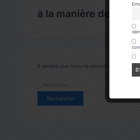
Ema
à la manière de
réi
con
Il semble que nous ne pouvons pas trouver
Rechercher :