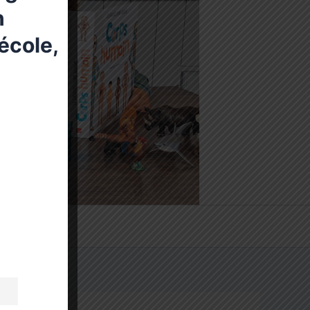
n
école,