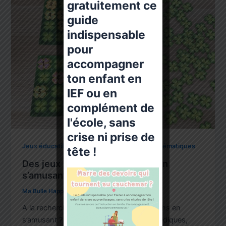
gratuitement ce
guide
indispensable
pour
accompagner
ton enfant en
IEF ou en
complément de
l'école, sans
crise ni prise de
,
Jeux éducatifs - matériel pédagogique
Mathématiques
tête !
Des jeux pour faire des maths en
s’amusant
Ma Bulle Happy Family
/
13 novembre 2024
A la recherche de jeux pour faire des maths en
s’amusant ? Rendre les mathématiques ludiques,