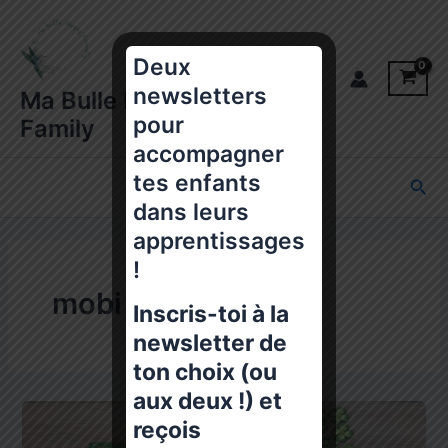
Aller
au
contenu
Deux
newsletters
Main
Ma Bulle Happy
pour
Family
Menu
accompagner
tes enfants
Rec
dans leurs
apprentissages
!
mobi
Inscris-toi à la
newsletter de
ton choix (ou
aux deux !) et
reçois