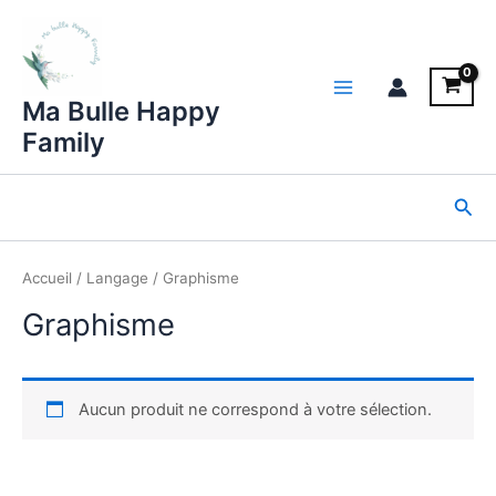
Aller
au
contenu
Main
Ma Bulle Happy
Family
Menu
Rec
Accueil
/
Langage
/ Graphisme
Graphisme
Aucun produit ne correspond à votre sélection.