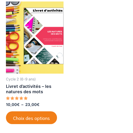
Cycle 2 (6-9 ans)
Livret d’activités – les
natures des mots
Note
Plage
10,00
€
–
23,00
€
5.00
de
sur 5
Ce
prix :
Choix des options
produit
10,00€
à
a
23,00€