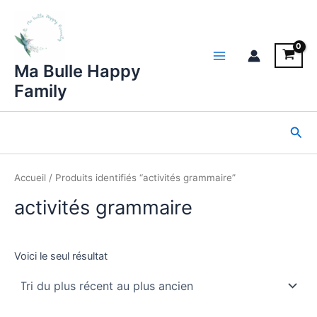
Aller
au
contenu
Main
Ma Bulle Happy
Family
Menu
Rec
Accueil
/ Produits identifiés “activités grammaire”
activités grammaire
Voici le seul résultat