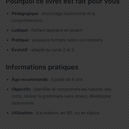
Pourquoi ce livret est fait pour vous
Pédagogique
: encourage l’autonomie et la
compréhension
Ludique
: l’enfant apprend en jouant
Pratique
: plusieurs formats selon vos besoins
Évolutif
: adapté au cycle 2 et 3
Informations pratiques
Âge recommandé
: à partir de 6 ans
Objectifs
: identifier et comprendre les natures des
mots, réviser la grammaire sans stress, développer
l’autonomie
Utilisation
: à la maison, en IEF, ou en classe