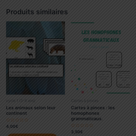
Produits similaires
cycle 1 (3-6 ans)
Cartes à pinces
Les animaux selon leur
Cartes à pinces : les
continent
homophones
grammaticaux.
N
4,00
€
o
N
3,50
€
t
Ce
o