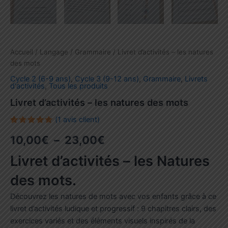
Accueil
/
Langage
/
Grammaire
/ Livret d’activités – les natures
des mots
Cycle 2 (6-9 ans)
,
Cycle 3 (9-12 ans)
,
Grammaire
,
Livrets
d'activités
,
Tous les produits
Livret d’activités – les natures des mots
(
1
avis client)
Noté
1
5.00
Plage
10,00
€
–
23,00
€
sur 5
basé
sur
de
Livret d’activités – les Natures
notation
client
prix :
des mots.
10,00€
Découvrez les natures de mots avec vos enfants grâce à ce
livret d’activités ludique et progressif : 9 chapitres clairs, des
à
exercices variés et des éléments visuels inspirés de la