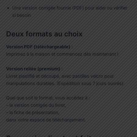
Une version corrigée fournie (PDF) pour aider ou vérifier
si besoin
Deux formats au choix
Version PDF (téléchargeable)
:
Imprimez à la maison et commencez dès maintenant !
Version reliée (premium)
:
Livret plastifié et découpé, avec pastilles velcro pour
manipulations durables. (Expédition sous 7 jours ouvrés)
Quel que soit le format, vous accédez à :
– la version corrigée du livret,
– la fiche de présentation,
dans votre espace de téléchargement.