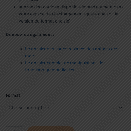
une version corrigée disponible immédiatement dans
votre espace de téléchargement (quelle que soit la
version du format choisie).
Découvrez également :
Le dossier des cartes à pinces des natures des
mots
Le dossier complet de manipulation – les
fonctions grammaticales
Format
quantité