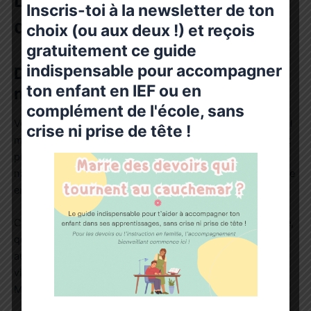
Livret d’activités – les natures
Inscris-toi à la newsletter de ton
des mots.
choix (ou aux deux !) et reçois
gratuitement ce guide
indispensable pour accompagner
Description du livret d’activités
ton enfant en IEF ou en
nature des mots :
complément de l'école, sans
Votre enfant se décourage quand il faut faire du français ? Il
crise ni prise de tête !
mélange nom, verbe, adjectif, déterminant ? Vous ne savez
plus comment l’aider sans tensions ? Ce livret d’activités
nature des mots est conçu pour redonner confiance à votre
enfant, et à vous, dans l’apprentissage de la grammaire.
Ce livret est une alternative motivante, claire et progressive,
qui permet de comprendre les natures des mots de façon
autonome, tout en s’amusant. Il propose des activités
visuelles et manipulatives inspirées de la pédagogie
Montessori, accessibles dès 6 ans.