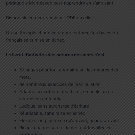
23,00€
pédagogie Montessori pour apprendre en s’amusant.
Disponible en deux versions : PDF ou reliée
Un outil simple et motivant pour renforcer les bases du
français sans mise en échec.
Le livret d’activités des natures des mots c’est :
51 pages pour tout connaître sur les natures des
mots.
de nombreux exercices de manipulation
Adapté aux enfants dès 6 ans, en école ou en
instruction en famille
Ludique, sans surcharge d’écriture
Réutilisable, sans mise en échec
Flexible : on pioche ce qu’on veut, quand on veut
Riche : chaque nature de mot est travaillée en
profondeur