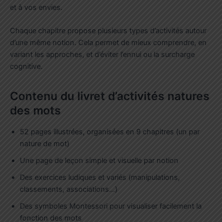
et à vos envies.
Chaque chapitre propose plusieurs types d’activités autour
d’une même notion. Cela permet de mieux comprendre, en
variant les approches, et d’éviter l’ennui ou la surcharge
cognitive.
Contenu du livret d’activités natures
des mots
52 pages illustrées, organisées en 9 chapitres (un par
nature de mot)
Une page de leçon simple et visuelle par notion
Des exercices ludiques et variés (manipulations,
classements, associations…)
Des symboles Montessori pour visualiser facilement la
fonction des mots