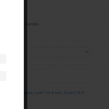
x des forêts d’Europe
t
panier
tes de nomenclature
,
cycle 1 (3-6 ans)
,
Cycle 2 (6-9
ologie