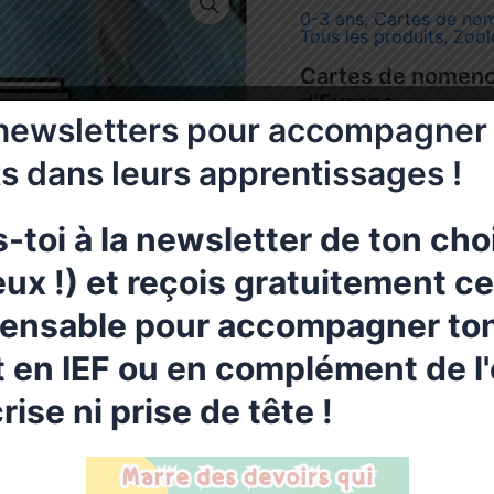
0-3 ans
,
Cartes de nom
Tous les produits
,
Zool
Cartes de nomencl
d’Europe
newsletters pour accompagner 
3,25
€
s dans leurs apprentissages !
Cartes de nomenclatur
s-toi à la newsletter de ton cho
Document comprenant 48
ux !) et reçois gratuitement c
vocabulaire autour des
pensable pour accompagner to
– au choix : cursif, scr
 en IEF ou en complément de l'
– A partir de 3 ans
rise ni prise de tête !
– document au format n
vous