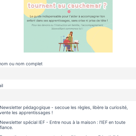
– Objectifs :
affiner son vocabulaire
reconnaître les animau
apprendre en s’amusan
Choix de l'écriture
nom ou nom complet
il
quantité
Ajouter au 
de
Cartes
de
Newsletter pédagogique - secoue les règles, libère la curiosité,
UGS :
ND
nomenclature
nvente les apprentissages !
Catégories :
0-3 ans
,
Car
:
Newsletter spécial IEF - Entre nous à la maison : l'IEF en toute
ans)
,
Tous les produits
,
Zo
les
fiance.
animaux