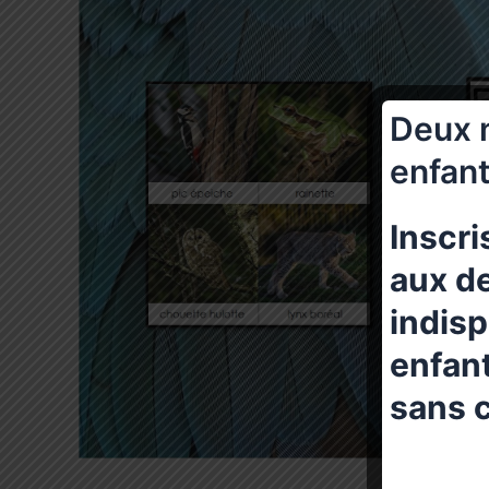
Deux 
enfant
Inscri
aux de
indis
enfant
sans c