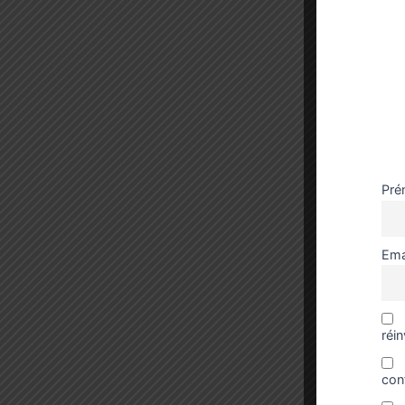
Pré
Ema
réi
con