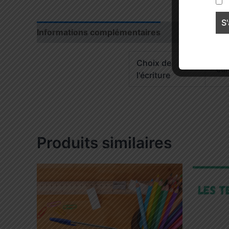
Informations complémentaires
Avis (0)
Choix de
cur
l'écriture
Produits similaires