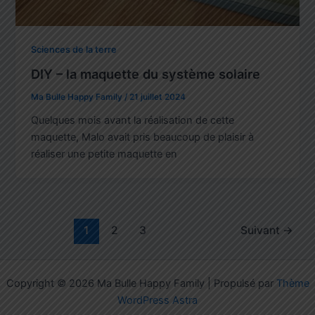
Sciences de la terre
DIY – la maquette du système solaire
Ma Bulle Happy Family
/
21 juillet 2024
Quelques mois avant la réalisation de cette
maquette, Malo avait pris beaucoup de plaisir à
réaliser une petite maquette en
1
2
3
Suivant
→
Copyright © 2026 Ma Bulle Happy Family | Propulsé par
Thème
WordPress Astra