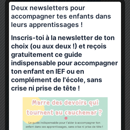
,
Chroniques éducatives
Jeux éducatifs - matériel
Deux newsletters pour
pédagogique
accompagner tes enfants dans
Les ressources pédagogiques de 6ème
leurs apprentissages !
en IEF
Ma Bulle Happy Family
/
5 juillet 2025
Inscris-toi à la newsletter de ton
Votre enfant entre en niveau 6ème à la rentrée ?
choix (ou aux deux !) et reçois
Voici quelques idées de ressources pédagogiques de
gratuitement ce guide
6ème. Je vous
indispensable pour accompagner
ton enfant en IEF ou en
complément de l'école, sans
crise ni prise de tête !