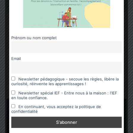
,
Chroniques éducatives
Jeux éducatifs - matériel
,
pédagogique
Non classé
Prénom ou nom complet
Les ressources pédagogiques de CP en
IEF.
Ma Bulle Happy Family
/
5 juillet 2025
Email
Votre enfant entre en niveau CP à la rentrée ? Voici
quelques idées de ressources pédagogiques de CP .
Newsletter pédagogique - secoue les règles, libère la
Je
curiosité, réinvente les apprentissages !
Newsletter spécial IEF - Entre nous à la maison : l'IEF
en toute confiance.
En continuant, vous acceptez la politique de
confidentialité