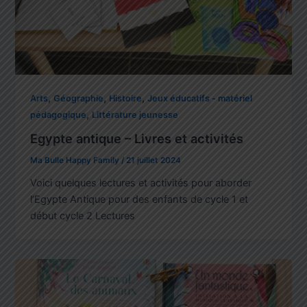
,
,
,
Arts
Géographie
Histoire
Jeux éducatifs - matériel
,
pédagogique
Littérature jeunesse
Egypte antique – Livres et activités
Ma Bulle Happy Family
/
21 juillet 2024
Voici quelques lectures et activités pour aborder
l’Egypte Antique pour des enfants de cycle 1 et
début cycle 2 Lectures