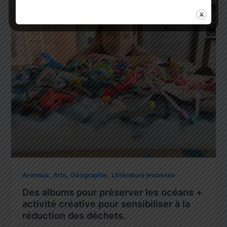
,
,
,
Animaux
Arts
Géographie
Littérature jeunesse
Des albums pour préserver les océans +
activité créative pour sensibiliser à la
réduction des déchets.