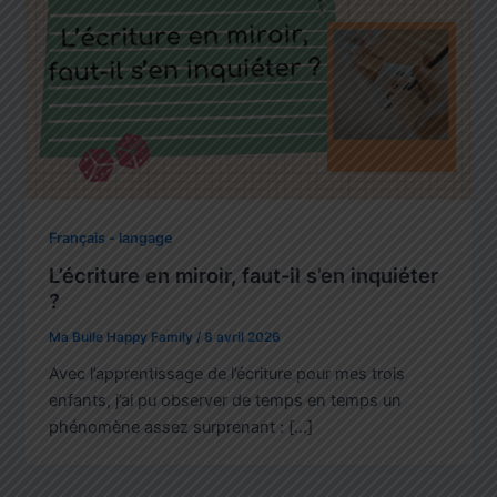
Français - langage
L’écriture en miroir, faut-il s’en inquiéter
?
Ma Bulle Happy Family
/
8 avril 2026
Avec l’apprentissage de l’écriture pour mes trois
enfants, j’ai pu observer de temps en temps un
phénomène assez surprenant : […]