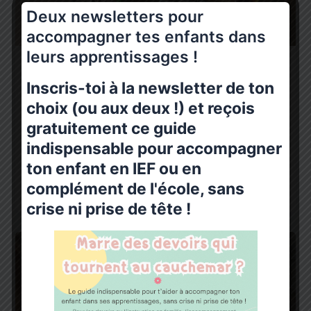
Deux newsletters pour
accompagner tes enfants dans
leurs apprentissages !
,
Histoire
Jeux éducatifs - matériel pédagogique
Inscris-toi à la newsletter de ton
Se situer dans le temps – les périodes
choix (ou aux deux !) et reçois
historiques
gratuitement ce guide
Ma Bulle Happy Family
/
31 juillet 2024
indispensable pour accompagner
Lorsqu’on aborde l’histoire avec les enfants,
ton enfant en IEF ou en
impossible de faire l’impasse sur les périodes
complément de l'école, sans
historiques. En effet, l’Histoire du monde est
crise ni prise de tête !