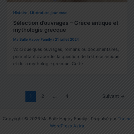
,
Histoire
Littérature jeunesse
Sélection d’ouvrages – Grèce antique et
mythologie grecque
Ma Bulle Happy Family
/
21 juillet 2024
Voici quelques ouvrages, romans ou documentaires,
permettant d’aborder la question de la Grèce antique
et de la mythologie grecque. Cette
1
2
…
4
Suivant
→
Copyright © 2026 Ma Bulle Happy Family | Propulsé par
Thème
WordPress Astra