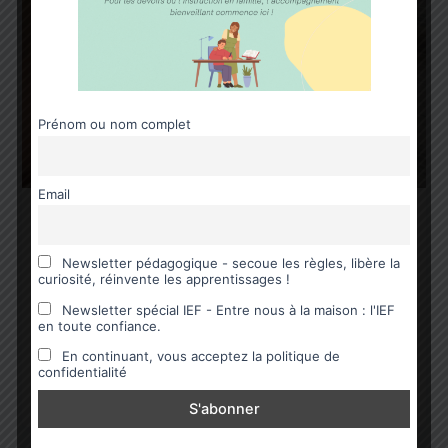
Prénom ou nom complet
Email
,
Jeux éducatifs - matériel pédagogique
Mathématiques
DIY – les chiffres rugueux de la
Newsletter pédagogique - secoue les règles, libère la
Pédagogie Montessori
curiosité, réinvente les apprentissages !
Newsletter spécial IEF - Entre nous à la maison : l'IEF
Ma Bulle Happy Family
/
26 juillet 2024
en toute confiance.
A l’age de 2 ans, mon fils s’intéressait énormément
En continuant, vous acceptez la politique de
aux chiffres, à leur tracé et au dénombrement. Il
confidentialité
devenait donc