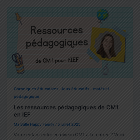
,
Chroniques éducatives
Jeux éducatifs - matériel
pédagogique
Les ressources pédagogiques de CM1
en IEF
Ma Bulle Happy Family
/
5 juillet 2025
Votre enfant entre en niveau CM1 à la rentrée ? Voici