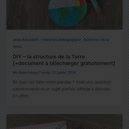
,
Jeux éducatifs - matériel pédagogique
Sciences de la
terre
DIY – la structure de la Terre
[+document à télécharger gratuitement]
Ma Bulle Happy Family
/
21 juillet 2024
De quoi est faite notre planète ? Voilà une question
passionnante et un sujet parfois difficile à aborder.
En effet,