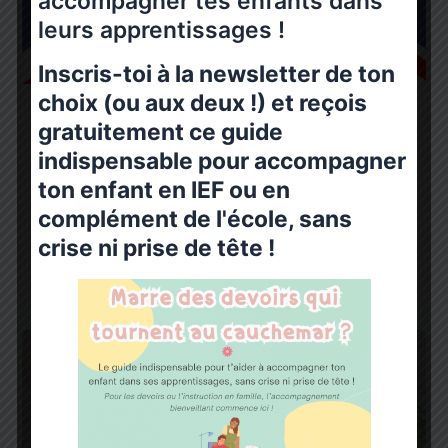
accompagner tes enfants dans
leurs apprentissages !
Inscris-toi à la newsletter de ton
choix (ou aux deux !) et reçois
Jeux éducatifs - matériel pédagogique
gratuitement ce guide
Des jeux pour apprendre l’anglais
indispensable pour accompagner
ton enfant en IEF ou en
Ma Bulle Happy Family
/
21 mai 2025
complément de l'école, sans
On le sait maintenant, apprendre l’anglais est
important et ce dès le plus jeune âge. Mais en tant
crise ni prise de tête !
que parent,