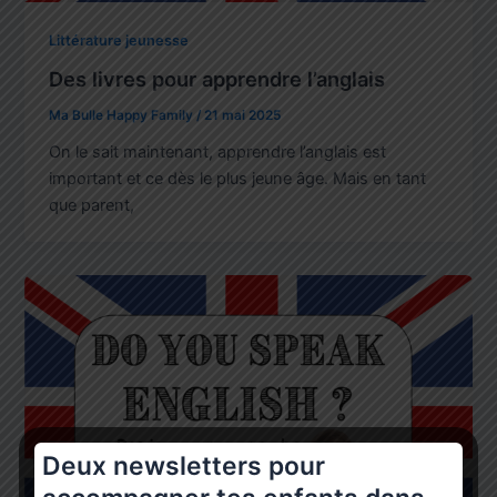
Littérature jeunesse
Des livres pour apprendre l’anglais
Ma Bulle Happy Family
/
21 mai 2025
On le sait maintenant, apprendre l’anglais est
important et ce dès le plus jeune âge. Mais en tant
que parent,
Deux newsletters pour