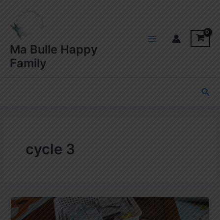
Aller
au
contenu
Main
Ma Bulle Happy
Family
Menu
Rec
cycle 3