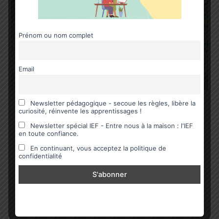
Prénom ou nom complet
Email
Newsletter pédagogique - secoue les règles, libère la
,
Jeux éducatifs - matériel pédagogique
Mathématiques
curiosité, réinvente les apprentissages !
Des jeux pour faire des maths en
Newsletter spécial IEF - Entre nous à la maison : l'IEF
s’amusant
en toute confiance.
En continuant, vous acceptez la politique de
Ma Bulle Happy Family
/
13 novembre 2024
confidentialité
A la recherche de jeux pour faire des maths en
s’amusant ? Rendre les mathématiques ludiques,
c’est mon gros pari