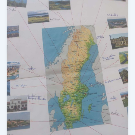
gratuitement ce
guide
indispensable
pour
accompagner
ton enfant en
IEF ou en
complément de
l'école, sans
crise ni prise de
tête !