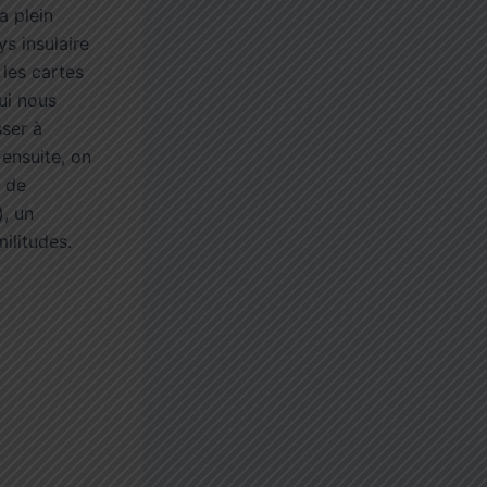
a plein
ys insulaire
 les cartes
ui nous
sser à
ensuite, on
r de
, un
ilitudes.