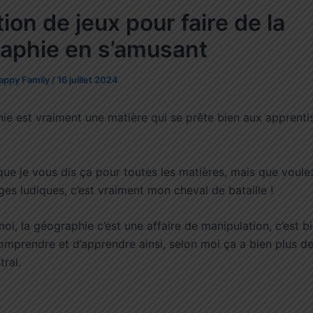
ion de jeux pour faire de la
aphie en s’amusant
appy Family
/
16 juillet 2024
ie est vraiment une matière qui se prête bien aux apprenti
que je vous dis ça pour toutes les matières, mais que voule
es ludiques, c’est vraiment mon cheval de bataille !
oi, la géographie c’est une affaire de manipulation, c’est b
omprendre et d’apprendre ainsi, selon moi ça a bien plus de
ral.