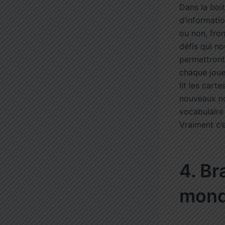
Dans la boit
d’informatio
ou non, fron
défis qui no
permettront 
chaque joue
lit les car
nouveaux no
vocabulaire 
Vraiment c’e
4. Br
mon