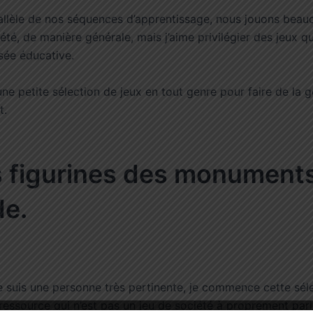
rallèle de nos séquences d’apprentissage, nous jouons bea
été, de manière générale, mais j’aime privilégier des jeux q
sée éducative.
ne petite sélection de jeux en tout genre pour faire de la 
t.
es figurines des monument
e.
 suis une personne très pertinente, je commence cette sél
ressource qui n’est pas un jeu de société à proprement parle