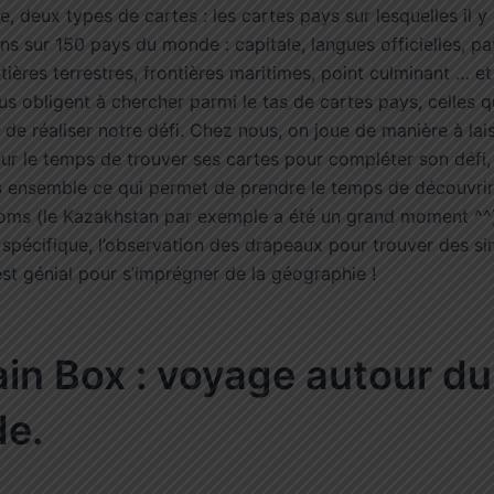
e, deux types de cartes : les cartes pays sur lesquelles il y 
ns sur 150 pays du monde : capitale, langues officielles, pa
tières terrestres, frontières maritimes, point culminant … et
us obligent à chercher parmi le tas de cartes pays, celles q
de réaliser notre défi. Chez nous, on joue de manière à lai
ur le temps de trouver ses cartes pour compléter son défi, 
tes ensemble ce qui permet de prendre le temps de découvri
ms (le Kazakhstan par exemple a été un grand moment ^^)
spécifique, l’observation des drapeaux pour trouver des sim
st génial pour s’imprégner de la géographie !
ain Box : voyage autour du
de.