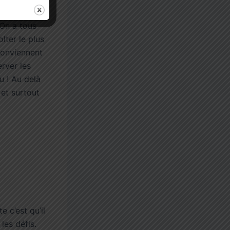
le, en
 On a tous
lter le plus
conviennent
erver les
u ! Au delà
 et surtout
 c’est qu’il
les défis.