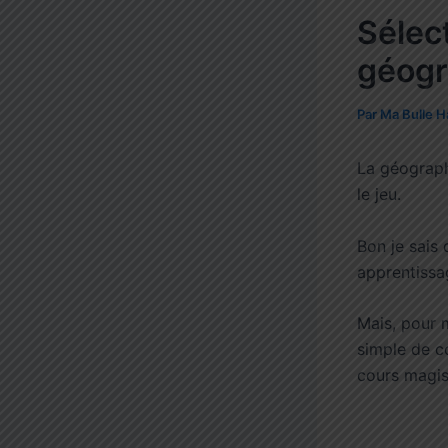
Sélect
géogr
Par
Ma Bulle H
La géograph
le jeu.
Bon je sais 
apprentissag
Mais, pour m
simple de c
cours magist