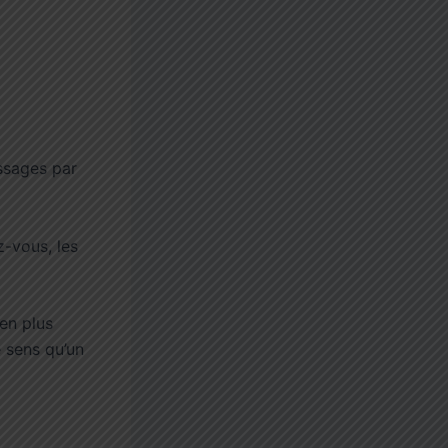
ssages par
z-vous, les
ien plus
 sens qu’un