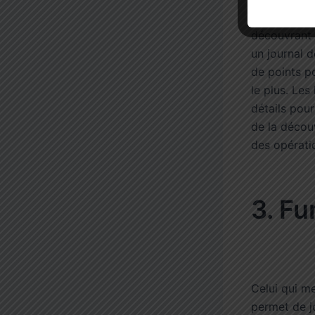
points dans 
découvrant 
un journal d
de points p
le plus. Les
détails pour
de la décou
des opérati
3. Fu
Celui qui me
permet de j