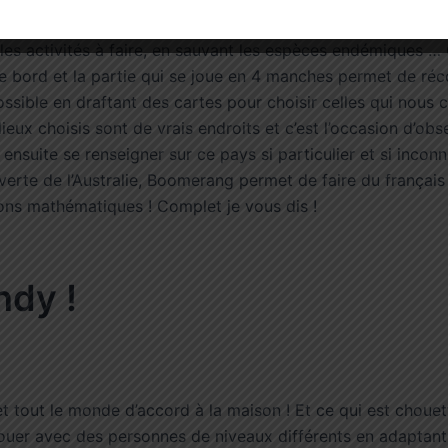
différentes thématiques : en visitant le plus de sites possib
les activités à faire, en sauvant les espèces endémiques …
e bord et la partie qui se joue en 4 manches permet de réco
ossible en draftant des cartes pour choisir celles qui nous 
 lieux choisis sont de vrais endroits et c’est l’occasion d’obs
 ensuite se renseigner sur ce pays si particulier et si inconn
verte de l’Australie, Boomerang permet de faire du français
ons mathématiques ! Complet je vous dis !
ndy !
t tout le monde d’accord à la maison ! Et ce qui est chouette
ouer avec des personnes de niveaux différents en adaptant 