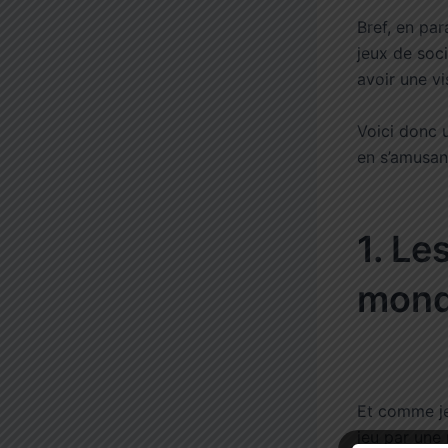
Bref, en pa
jeux de soci
avoir une vi
Voici donc u
en s’amusan
1. L
mond
Et comme je
jeu par une 