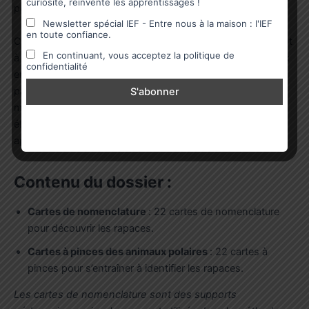
curiosité, réinvente les apprentissages !
pour découvrir le monde fabuleux des animaux du froid..
Newsletter spécial IEF - Entre nous à la maison : l'IEF
en toute confiance.
Conçus par une experte en pédagogie, mes dossiers visent
En continuant, vous acceptez la politique de
à renforcer les apprentissages scolaires tout en offrant aux
confidentialité
enfants la possibilité d’explorer les sujets qui les
passionnent. L’objectif est d’apprendre en s’amusant, de la
maternelle au CM2. Ces ressources accompagnent les
élèves tout au long de leur parcours, en alliant
apprentissage et découverte ludique.
Contenu du dossier :
Cartes de nomenclature
:
22 cartes de nomenclature
pour découvrir les rapaces.
Cartes à pinces des animaux polaires
: 22 cartes à
pinces pour s’entraîner à identifier les rapaces.
Les cartes de nomenclature sont des supports