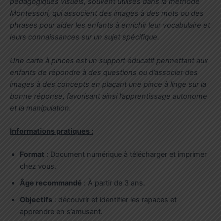
pédagogiques visuels, souvent utilisés dans la méthode
Montessori, qui associent des images à des mots ou des
phrases pour aider les enfants à enrichir leur vocabulaire et
leurs connaissances sur un sujet spécifique.
Une carte à pinces est un support éducatif permettant aux
enfants de répondre à des questions ou d’associer des
images à des concepts en plaçant une pince à linge sur la
bonne réponse, favorisant ainsi l’apprentissage autonome
et la manipulation.
Informations pratiques :
Format
: Document numérique à télécharger et imprimer
chez vous.
Âge recommandé
: À partir de 3 ans.
Objectifs
: découvrir et identifier les rapaces et
apprendre en s’amusant.