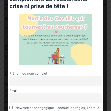
crise ni prise de tête !
Description
Informations complémentaires
Avis (0)
Dossier thématique – les
rapaces.
Description du produit :
Prénom ou nom complet
Le dossier thématique – les rapaces
est un ensemble
pédagogique comprenant 2 ressources complémentaires
Email
pour accompagner les enfants dans leur découverte des
animaux vivant en Arctique ou en Antarctique. Adapté aux
élèves et aux enfants à partir de 3 ans, ce pack est conçu
Newsletter pédagogique - secoue les règles, libère la