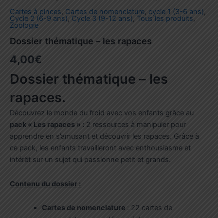
Cartes à pinces
,
Cartes de nomenclature
,
cycle 1 (3-6 ans)
,
Cycle 2 (6-9 ans)
,
Cycle 3 (9-12 ans)
,
Tous les produits
,
Zoologie
Dossier thématique – les rapaces
4,00
€
Dossier thématique – les
rapaces.
Découvrez le monde du froid avec vos enfants grâce au
pack « Les rapaces » :
2 ressources à manipuler pour
apprendre en s’amusant et découvrir les rapaces. Grâce à
ce pack, les enfants travailleront avec enthousiasme et
intérêt sur un sujet qui passionne petit et grands.
Contenu du dossier :
Cartes de nomenclature
:
22 cartes de