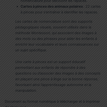
nomenclature pour découvrir les rapaces.
Cartes à pinces des animaux polaires
: 22 cartes
à pinces pour s’entraîner à identifier les rapaces.
Les cartes de nomenclature sont des supports
pédagogiques visuels, souvent utilisés dans la
méthode Montessori, qui associent des images à
des mots ou des phrases pour aider les enfants à
enrichir leur vocabulaire et leurs connaissances sur
un sujet spécifique.
Une carte à pinces est un support éducatif
permettant aux enfants de répondre à des
questions ou d’associer des images à des concepts
en plaçant une pince à linge sur la bonne réponse,
favorisant ainsi l’apprentissage autonome et la
manipulation.
Document au format numérique à télécharger et à imprimer