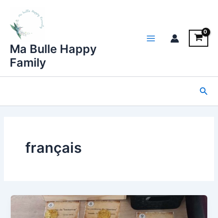
Aller
au
contenu
Main
Ma Bulle Happy
Family
Menu
Rec
français