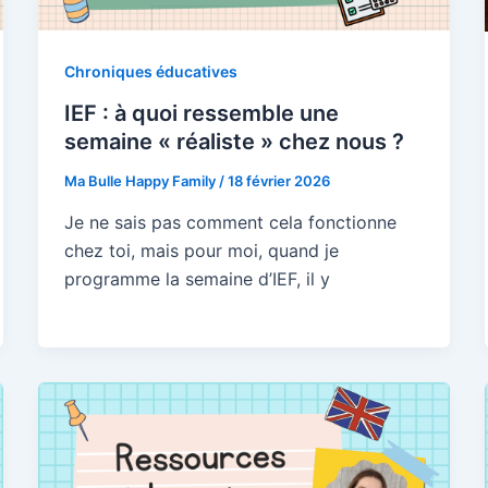
Chroniques éducatives
nom ou nom complet
IEF : à quoi ressemble une
semaine « réaliste » chez nous ?
il
Ma Bulle Happy Family
/
18 février 2026
Je ne sais pas comment cela fonctionne
Newsletter pédagogique - secoue les règles, libère la curiosité,
chez toi, mais pour moi, quand je
nvente les apprentissages !
programme la semaine d’IEF, il y
Newsletter spécial IEF - Entre nous à la maison : l'IEF en toute
fiance.
En continuant, vous acceptez la politique de confidentialité