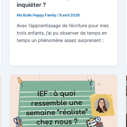
s dans leurs apprentissages !
inquiéter ?
Ma Bulle Happy Family
/
8 avril 2026
s-toi à la newsletter de ton cho
Avec l’apprentissage de l’écriture pour mes
ux !) et reçois gratuitement c
trois enfants, j’ai pu observer de temps en
temps un phénomène assez surprenant :
 indispensable pour accompag
nfant en IEF ou en complément
e, sans crise ni prise de tête !