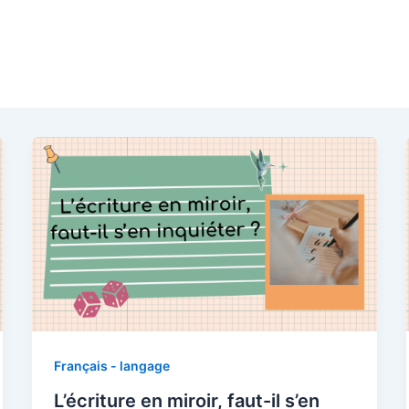
Français - langage
newsletters pour accompagner
L’écriture en miroir, faut-il s’en